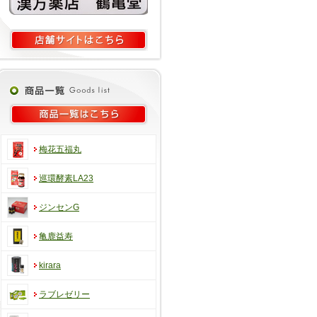
梅花五福丸
巡環酵素LA23
ジンセンG
亀鹿益寿
kirara
ラブレゼリー