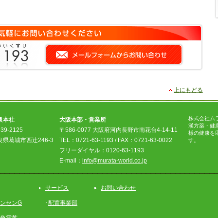
上にもどる
株式会社ム
良本社
大阪本部・営業所
漢方薬・健
39-2125
〒586-0077 大阪府河内長野市南花台4-14-11
様の健康を
良県葛城市西辻246-3
TEL：0721-63-1193 / FAX：0721-63-0022
す。
フリーダイヤル：0120-63-1193
E-mail：
info@murata-world.co.jp
サービス
お問い合わせ
ンセンG
･
配置事業部