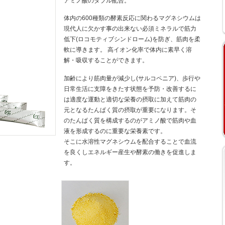
アミノ酸のダブル配合。
体内の600種類の酵素反応に関わるマグネシウムは
現代人に欠かす事の出来ない必須ミネラルで筋力
低下(ロコモティブシンドローム)を防ぎ、筋肉を柔
軟に導きます。 高イオン化率で体内に素早く溶
解・吸収することができます。
加齢により筋肉量が減少し(サルコペニア)、歩行や
日常生活に支障をきたす状態を予防・改善するに
は適度な運動と適切な栄養の摂取に加えて筋肉の
元となるたんぱく質の摂取が重要になります。そ
のたんぱく質を構成するのがアミノ酸で筋肉や血
液を形成するのに重要な栄養素です。
そこに水溶性マグネシウムを配合することで血流
を良くしエネルギー産生や酵素の働きを促進しま
す。