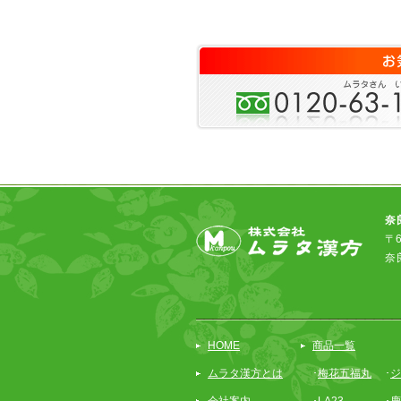
奈
〒6
奈
HOME
商品一覧
ムラタ漢方とは
･
梅花五福丸
･
ジ